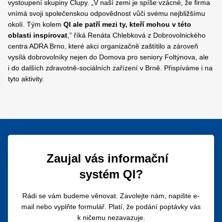
vystoupení skupiny Člupy. „V naší zemi je spíše vzácné, že firma
vnímá svoji společenskou odpovědnost vůči svému nejbližšímu
okolí. Tým kolem
QI ale patří mezi ty, kteří mohou v této
oblasti inspirovat
,” říká Renáta Chlebková z Dobrovolnického
centra ADRA Brno, které akci organizačně zaštítilo a zároveň
vysílá dobrovolníky nejen do Domova pro seniory Foltýnova, ale
i do dalších zdravotně-sociálních zařízení v Brně. Přispíváme i na
tyto aktivity.
Zaujal vás informační
systém QI?
Rádi se vám budeme věnovat. Zavolejte nám, napište e-
mail nebo vyplňte formulář. Platí, že podání poptávky vás
k ničemu nezavazuje.