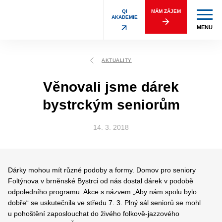
QI
MÁM ZÁJEM
AKADEMIE
MENU
AKTUALITY
Věnovali jsme dárek
bystrckým seniorům
14. 3. 2018
Dárky mohou mít různé podoby a formy. Domov pro seniory
Foltýnova v brněnské Bystrci od nás dostal dárek v podobě
odpoledního programu. Akce s názvem „Aby nám spolu bylo
dobře“ se uskutečnila ve středu 7. 3.
Plný sál seniorů se mohl
u pohoštění zaposlouchat do živého folkově-jazzového