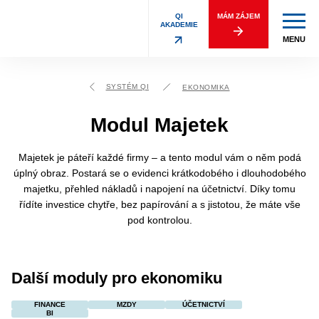
QI
MÁM ZÁJEM
AKADEMIE
MENU
SYSTÉM QI
EKONOMIKA
Modul Majetek
Majetek je páteří každé
firmy – a
tento modul vám o něm podá
úplný obraz. Postará se o evidenci krátkodobého i dlouhodobého
majetku, přehled nákladů i napojení na účetnictví. Díky tomu
řídíte investice chytře, bez papírování a s jistotou, že máte vše
pod kontrolou.
Další moduly pro ekonomiku
FINANCE
MZDY
ÚČETNICTVÍ
BI