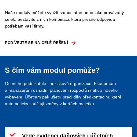
Naše moduly můžete využít samostatně nebo jako provázaný
celek. Sestavíte z nich kombinaci, která přesně odpovídá
potřebám vaší firmy.
PODÍVEJTE SE NA CELÉ ŘEŠENÍ
S čím vám modul pomůže?
Ocení ho podnikatelé i neziskové organizace. Ekonomům
a manažerům usnadní plánování rozpočtů i nákup nového
vybavení. Účetním pak ušetří práci díky předkontacím, které
automaticky zaúčtují změny v kartách majetku.
Vede evidenci daňových i účetních