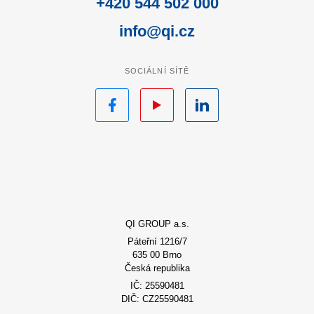
+420 544 502 000
info@qi.cz
SOCIÁLNÍ SÍTĚ
Facebook
YouTube
LinkedIn
QI GROUP a.s.
Páteřní 1216/7
635 00 Brno
Česká republika
IČ: 25590481
DIČ: CZ25590481