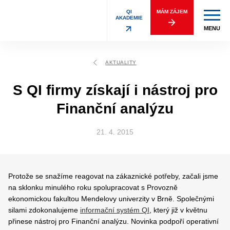
QI
MÁM ZÁJEM
AKADEMIE
MENU
AKTUALITY
S QI firmy získají i nástroj pro
Finanční analýzu
21. 4. 2015
Protože se snažíme reagovat na zákaznické potřeby, začali jsme
na sklonku minulého roku spolupracovat s Provozně
ekonomickou fakultou Mendelovy univerzity v Brně. Společnými
silami zdokonalujeme
informační systém QI
, který již v květnu
přinese nástroj pro Finanční analýzu. Novinka podpoří operativní