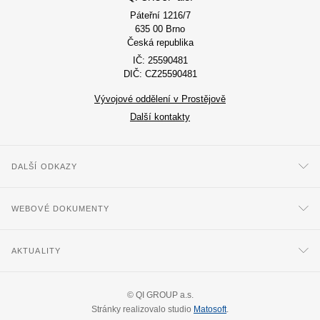
Páteřní 1216/7
635 00 Brno
Česká republika
IČ: 25590481
DIČ: CZ25590481
Vývojové oddělení v Prostějově
Další kontakty
DALŠÍ ODKAZY
WEBOVÉ DOKUMENTY
AKTUALITY
©
QI GROUP a.s.
Stránky realizovalo studio
Matosoft
.