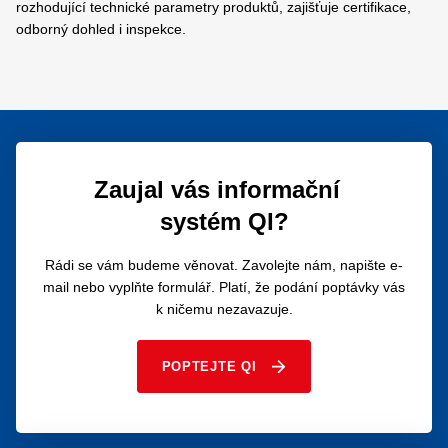
rozhodující technické parametry produktů, zajišťuje certifikace,
odborný dohled i inspekce.
Jednatel společnosti Melzer Jiří Melzer a předseda představenstva QI GROUP
Jiří Melzer ml. přebírají Cenu za finanční efektivitu
Zaujal vás informační
systém QI?
Rádi se vám budeme věnovat. Zavolejte nám, napište e-
mail nebo vyplňte formulář. Platí, že podání poptávky vás
k ničemu nezavazuje.
POPTEJTE QI