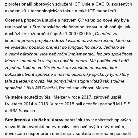
z profesionálů oborových sdružení ICT Unie a CACIO, zkušených
akademiků z technologických fakult a také ICT manažerů.
Oceněná případová studie s názvem
QI: vstup do nové éry
byla
realizována u Strojírenského zkušebního ústavu a objasňuje, jak
dochází ke každoroční úspoře 1 000 000 Kč.
„Ocenění za
finanční přínos projektu odráží kvalitně navržené řešení, které se
ve výsledku podařilo přenést do fungujícího celku. Jednalo se
o velmi náročnou více než roční implementaci, jež pro společnost
Melzer znamenala vstup do nového oboru. Mé poděkování míří
zejména k lidem ve Strojírenském zkušebním ústavu, kteří
dokázali utvořit společně s našimi odborníky špičkový tým, který
táhl za jeden provaz. Na pomyslném stupni vítězů tak stojíme
společně,“
říká Jiří Doležel, ředitel společnosti Melzer.
Ve stejné soutěži zvítězil Melzer v roce 2017, zároveň uspěl
i v letech 2014 a 2013. V roce 2018 byli oceněni partneři M.I.S.S.
a JRM Slovakia.
Strojírenský zkušební ústav
nabízí služby v oblastech spjatých
s uváděním výrobků na evropský i celosvětový trh. Výrobcům,
dovozcům i exportérům umožňuje v souladu s normami posoudit