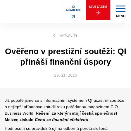
QI
MÁM ZÁJEM
AKADEMIE
MENU
AKTUALITY
Ověřeno v prestižní soutěži: QI
přináší finanční úspory
29. 11. 2019
Již popáté jsme se s informačním systémem QI účastnili soutěže
o nejlepší případovou studii roku pořádanou magazínem CIO
Business World.
Řešení, za kterým stojí česká společnost
Melzer, získalo
Cenu za finanční efektivitu
.
Hodnocení se pravidelně ujímá odborná porota složená