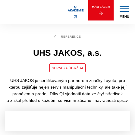
QI
MÁM ZÁJEM
AKADEMIE
MENU
REFERENCE
UHS JAKOS, a.s.
SERVIS A ÚDRŽBA
UHS JAKOS je certifikovaným partnerem značky Toyota, pro
kterou zajišťuje nejen servis manipulační techniky, ale také její
pronájem a prodej. Díky QI sjednotil data ze čtyř středisek
a získal přehled o každém servisním zásahu i návratnosti oprav.