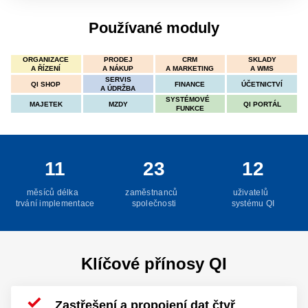
Používané moduly
ORGANIZACE
PRODEJ
CRM
SKLADY
A ŘÍZENÍ
A NÁKUP
A MARKETING
A WMS
SERVIS
QI SHOP
FINANCE
ÚČETNICTVÍ
A ÚDRŽBA
SYSTÉMOVÉ
MAJETEK
MZDY
QI PORTÁL
FUNKCE
11
23
12
měsíců délka
zaměstnanců
uživatelů
trvání implementace
společnosti
systému QI
Klíčové přínosy QI
Zastřešení a propojení dat čtyř