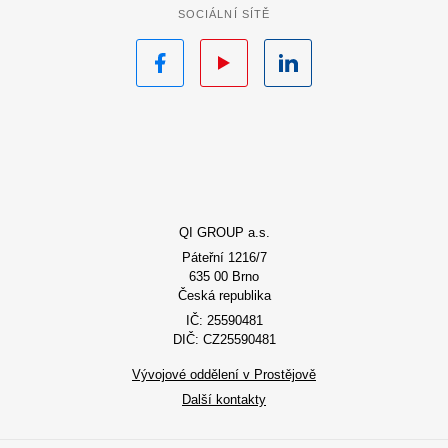
SOCIÁLNÍ SÍTĚ
Facebook
YouTube
LinkedIn
QI GROUP a.s.
Páteřní 1216/7
635 00 Brno
Česká republika
IČ: 25590481
DIČ: CZ25590481
Vývojové oddělení v Prostějově
Další kontakty