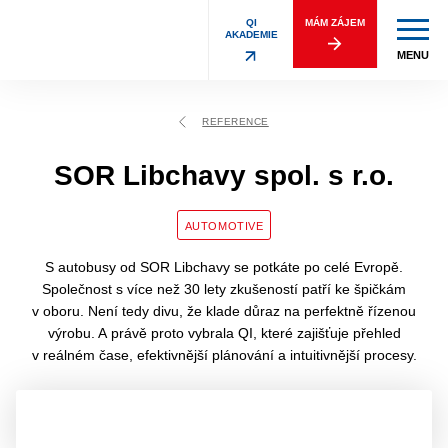
QI
MÁM ZÁJEM
AKADEMIE
MENU
REFERENCE
SOR Libchavy spol. s r.o.
AUTOMOTIVE
S autobusy od SOR Libchavy se potkáte po celé Evropě.
Společnost s více než 30 lety zkušeností patří ke špičkám
v oboru. Není tedy divu, že klade důraz na perfektně řízenou
výrobu. A právě proto vybrala QI, které zajišťuje přehled
v reálném čase, efektivnější plánování a intuitivnější procesy.