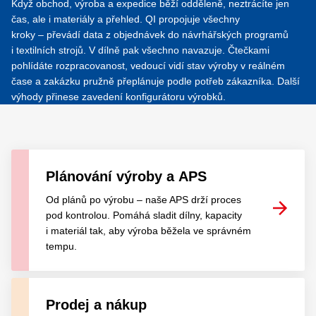
Když obchod, výroba a expedice běží odděleně, neztrácíte jen
čas, ale i materiály a přehled. QI propojuje všechny
kroky – převádí
data z objednávek do návrhářských programů
i textilních strojů. V dílně pak všechno navazuje. Čtečkami
pohlídáte rozpracovanost, vedoucí vidí stav výroby v reálném
čase a zakázku pružně přeplánuje podle potřeb zákazníka. Další
výhody přinese zavedení konfigurátoru výrobků.
Plánování výroby a APS
Od plánů po výrobu – naše APS drží proces
pod kontrolou. Pomáhá sladit dílny, kapacity
i materiál tak, aby výroba běžela ve správném
tempu.
Prodej a nákup