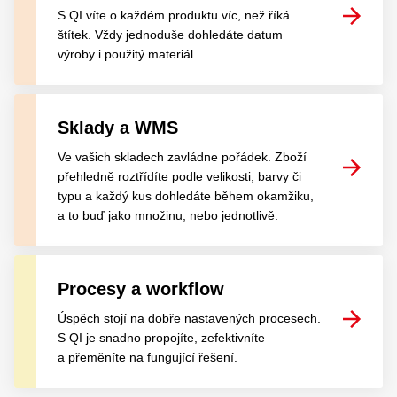
S QI víte o každém produktu víc, než říká
štítek. Vždy jednoduše dohledáte datum
výroby i použitý materiál.
Sklady a WMS
Ve vašich skladech zavládne pořádek. Zboží
přehledně roztřídíte podle velikosti, barvy či
typu a každý kus dohledáte během okamžiku,
a to buď jako množinu, nebo jednotlivě.
Procesy a workflow
Úspěch stojí na dobře nastavených procesech.
S QI je snadno propojíte, zefektivníte
a přeměníte na fungující řešení.