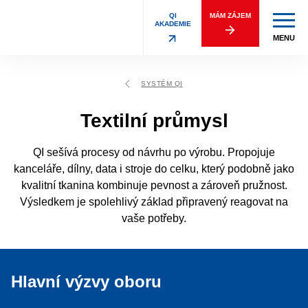
QI
MÁM ZÁJEM
AKADEMIE
MENU
SYSTÉM QI
Textilní průmysl
QI sešívá procesy od návrhu po výrobu. Propojuje
kanceláře, dílny, data i stroje do celku, který podobně jako
kvalitní tkanina kombinuje pevnost a zároveň pružnost.
Výsledkem je spolehlivý základ připravený reagovat na
vaše potřeby.
Hlavní výzvy oboru