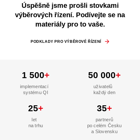
Úspěšně jsme prošli stovkami
výběrových řízení. Podívejte se na
materiály pro to vaše.
PODKLADY PRO VÝBĚROVÉ ŘÍZENÍ
1 500
+
50 000
+
implementací
uživatelů
systému QI
každý den
25
+
35
+
let
partnerů
na trhu
po celém Česku
a Slovensku