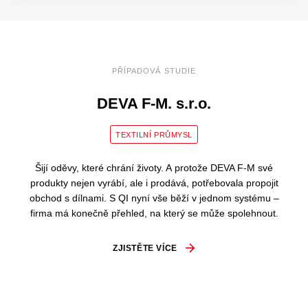
PŘÍPADOVÁ STUDIE
DEVA F-M. s.r.o.
TEXTILNÍ PRŮMYSL
Šijí oděvy, které chrání životy. A protože DEVA F-M své
produkty nejen vyrábí, ale i prodává, potřebovala propojit
obchod s dílnami. S QI nyní vše běží v jednom systému –
firma má konečně přehled, na který se může spolehnout.
ZJISTĚTE VÍCE