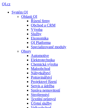
QI.cz
Systém QI
Oblasti QI
Řízení firmy
Obchod a CRM
Výroba
Služby
Ekonomika
QI Platforma
Specializované moduly
Obory
Automotive
Elektrotechnika
Chemická výroba
Maloobchod
Nábytkářství
Potravinářství
Projektové řízení
Servis a údržba
Správa nemovitostí
Strojírenství
Textilní průmysl
Účetní služby
Velkoobchod