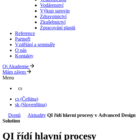
Vodárenství
Výkup surovin
Zdravotnictví
Zkušebnictví
Zpracování plastů
Reference
Partneři
Vzdělání a semináře
O nás
Kontakty
Qi Akademie
Mám zájem
Menu
cs
cs
(Čeština)
sk
(Slovenština)
Domů
Aktuality
QI řídí hlavní procesy v Advanced Design
Solution
QI řídí hlavní procesy