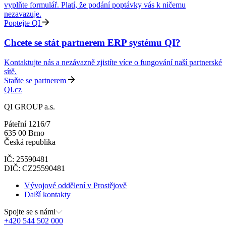
vyplňte formulář. Platí, že podání poptávky vás k ničemu
nezavazuje.
Poptejte QI
Chcete se stát partnerem ERP systému QI?
Kontaktujte nás a nezávazně zjistíte více o fungování naší partnerské
sítě.
Staňte se partnerem
QI.cz
QI GROUP a.s.
Páteřní 1216/7
635 00 Brno
Česká republika
IČ: 25590481
DIČ: CZ25590481
Vývojové oddělení v Prostějově
Další kontakty
Spojte se s námi
+420 544 502 000