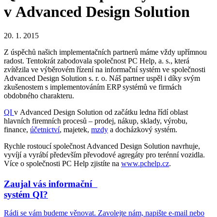
v Advanced Design Solution
20. 1. 2015
Z úspěchů našich implementačních partnerů máme vždy upřímnou
radost. Tentokrát zabodovala společnost PC Help, a. s., která
zvítězila ve výběrovém řízení na informační systém ve společnosti
Advanced Design Solution s. r. o. Náš partner uspěl i díky svým
zkušenostem s implementováním ERP systémů ve firmách
obdobného charakteru.
QI
v Advanced Design Solution od začátku ledna řídí oblast
hlavních firemních procesů – prodej, nákup, sklady, výrobu,
finance,
účetnictví
, majetek,
mzdy
a docházkový systém.
Rychle rostoucí společnost Advanced Design Solution navrhuje,
vyvíjí a vyrábí především převodové agregáty pro terénní vozidla.
Více o společnosti PC Help zjistíte na
www.pchelp.cz
.
Zaujal vás informační
systém QI?
Rádi se vám budeme věnovat. Zavolejte nám, napište e-mail nebo