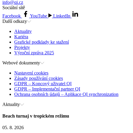
info@qi.cz
Sociální sítě
Facebook
YouTube
LinkedIn
Další odkazy
Aktuality
Kariéra
Grafické podklady ke stažení
Projekty
Výroční zpráva 2025
Webové dokumenty
Nastavení cookies
Zásady používání cookies
GDPR – Koncový uživatel QI
GDPR – Implementační partner QI
Ochrana osobních údajů – Aplikace QI synchronization
Aktuality
Beach turnaj v tropickém režimu
05. 8. 2026