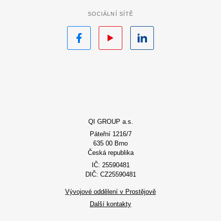
SOCIÁLNÍ SÍTĚ
Facebook
YouTube
LinkedIn
QI GROUP a.s.
Páteřní 1216/7
635 00 Brno
Česká republika
IČ: 25590481
DIČ: CZ25590481
Vývojové oddělení v Prostějově
Další kontakty