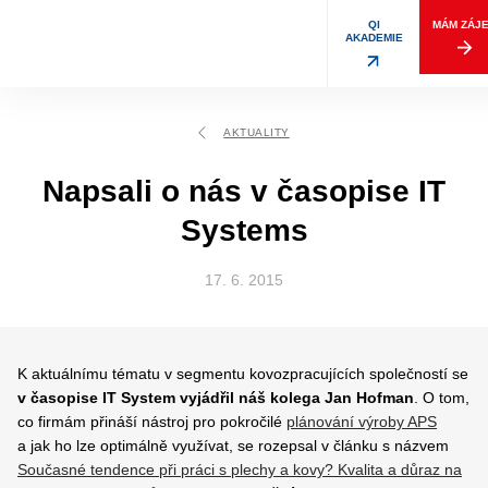
QI
MÁM ZÁJ
AKADEMIE
AKTUALITY
Napsali o nás v časopise IT
Systems
17. 6. 2015
K aktuálnímu tématu v segmentu kovozpracujících společností se
v časopise IT System vyjádřil náš kolega Jan Hofman
. O tom,
co firmám přináší nástroj pro pokročilé
plánování výroby APS
a jak ho lze optimálně využívat, se rozepsal v článku s názvem
Současné tendence při práci s plechy a kovy? Kvalita a důraz na