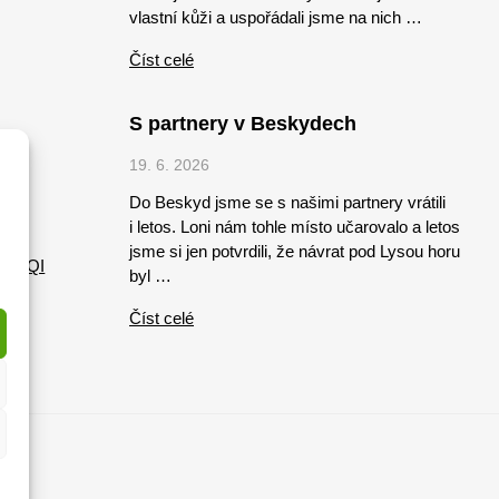
vlastní kůži a uspořádali jsme na nich …
Číst celé
S partnery v Beskydech
19. 6. 2026
Do Beskyd jsme se s našimi partnery vrátili
i letos. Loni nám tohle místo učarovalo a letos
 QI
jsme si jen potvrdili, že návrat pod Lysou horu
ace QI
byl …
Číst celé