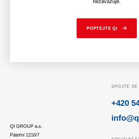
nezavazuje.
POPTEJTE QI
SPOJTE SE
+420 54
info@q
QI GROUP a.s.
Páteřní 1216/7