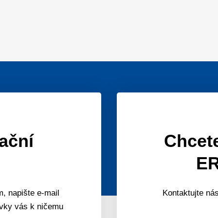
mační
Chcete
ER
, napište e-mail
Kontaktujte nás
ávky vás k ničemu