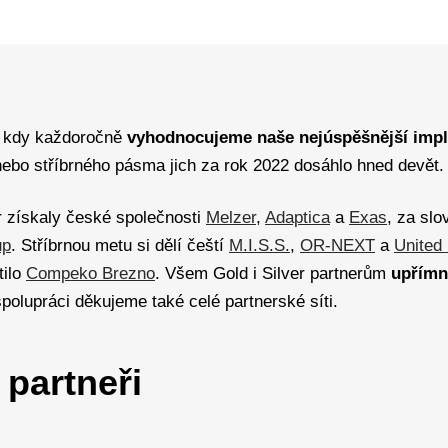
 kdy každoročně
vyhodnocujeme naše nejúspěšnější imp
nebo stříbrného pásma jich za rok 2022 dosáhlo hned devět.
r získaly české společnosti
Melzer
,
Adaptica
a
Exas
, za sl
up
. Stříbrnou metu si dělí čeští
M.I.S.S.
,
OR-NEXT
a
United
tilo
Compeko Brezno
. Všem Gold i Silver partnerům
upřímn
polupráci děkujeme také celé partnerské síti.
partneři