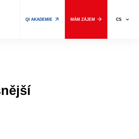
CS
QI AKADEMIE
MÁM ZÁJEM
nější