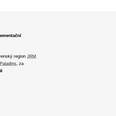
lementační
ovenský region
JRM
 Paladins
, za
ě