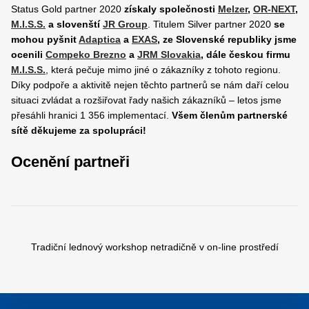
Status Gold partner 2020
získaly společnosti
Melzer
,
OR-NEXT
,
M.I.S.S.
a slovenští
JR Group
. Titulem Silver partner 2020
se
mohou pyšnit
Adaptica
a
EXAS
, ze Slovenské republiky jsme
ocenili
Compeko Brezno
a
JRM Slovakia
, dále českou firmu
M.I.S.S.
, která pečuje mimo jiné o zákazníky z tohoto regionu.
Díky podpoře a aktivitě nejen těchto partnerů se nám daří celou
situaci zvládat a rozšiřovat řady našich zákazníků – letos jsme
přesáhli hranici 1 356 implementací.
Všem členům partnerské
sítě děkujeme za spolupráci!
Ocenění partneři
Tradiční lednový workshop netradičně v on-line prostředí