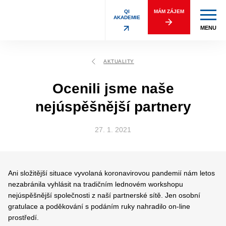
QI
MÁM ZÁJEM
AKADEMIE
MENU
AKTUALITY
Ocenili jsme naše
nejúspěšnější partnery
27. 1. 2021
Ani složitější situace vyvolaná koronavirovou pandemií nám letos
nezabránila vyhlásit na tradičním lednovém workshopu
nejúspěšnější společnosti z naší partnerské sítě. Jen osobní
gratulace a poděkování s podáním ruky nahradilo on-line
prostředí.