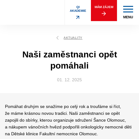
QI
MÁM ZÁJEM
AKADEMIE
MENU
AKTUALITY
Naši zaměstnanci opět
pomáhali
01. 12. 2025
Pomáhat druhým se snažíme po celý rok a troufáme si říct,
že máme krásnou novou tradici. Naši zaměstnanci se opět
zapojili do sbírky, kterou organizuje sdružení Šance Olomouc,
a nákupem vánočních hvězd podpořili onkologicky nemocné děti
na Dětské klinice Fakultní nemocnice Olomouc.