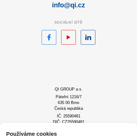
info@qi.cz
SOCIÁLNÍ SÍTĚ
Facebook
YouTube
LinkedIn
QI GROUP a.s.
Páteřní 1216/7
635 00 Brno
Česká republika
IČ: 25590481
DIČ: CZ25590481
Vývojové oddělení v Prostějově
Používáme cookies