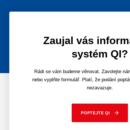
Zaujal vás infor
systém QI?
Rádi se vám budeme věnovat. Zavolejte nám
nebo vyplňte formulář. Platí, že podání popt
nezavazuje.
POPTEJTE QI