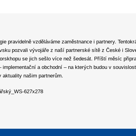
egie pravidelně vzděláváme zaměstnance i partnery. Tentokrá
vsku pozvali vývojáře z naší partnerské sítě z České i Slov
rskhopu se jich sešlo více než šedesát. Příští měsíc připr
– implementační a obchodní – na kterých budou v souvislos
 aktuality našim partnerům.