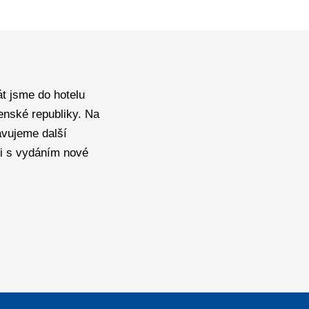
t jsme do hotelu
enské republiky. Na
avujeme další
ti s vydáním nové