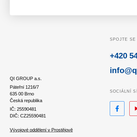
SPOJTE SE
+420 54
info@q
QI GROUP a.s.
Páteřní 1216/7
SOCIÁLNÍ S
635 00 Brno
Česká republika
Facebook
Yo
IČ: 25590481
DIČ: CZ25590481
Vývojové oddělení v Prostějově