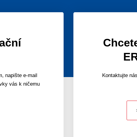
mační
Chcete
ER
, napište e-mail
Kontaktujte nás
ávky vás k ničemu