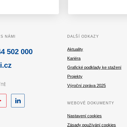
 S NÁMI
DALŠÍ ODKAZY
Aktuality
4 502 000
Kariéra
i.cz
Grafické podklady ke stažení
Projekty
ÍTĚ
Výroční zpráva 2025
uTube
LinkedIn
WEBOVÉ DOKUMENTY
Nastavení cookies
Zásady používání cookies