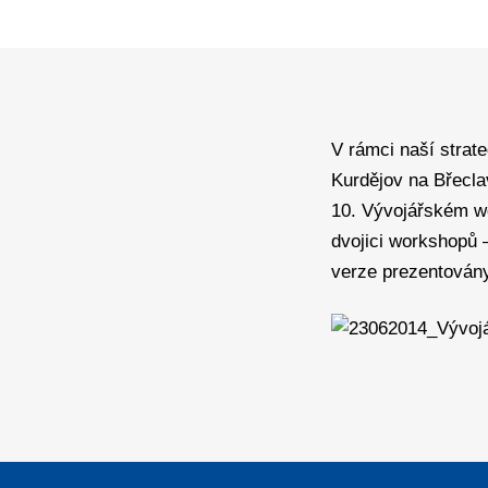
V rámci naší strat
Kurdějov na Břecla
10. Vývojářském wo
dvojici workshopů 
verze prezentovány