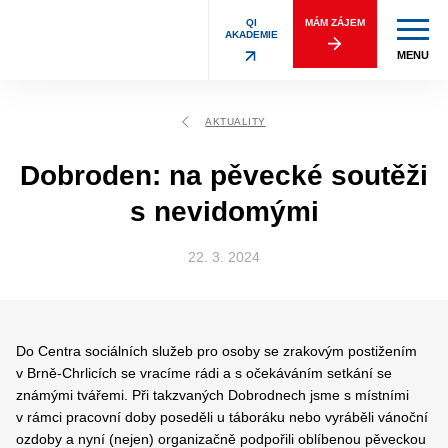
QI
MÁM ZÁJEM
AKADEMIE
MENU
AKTUALITY
Dobroden: na pěvecké soutěži
s nevidomými
22. 3. 2024
Do Centra sociálních služeb pro osoby se zrakovým postižením
v Brně-Chrlicích se vracíme rádi a s očekáváním setkání se
známými tvářemi. Při takzvaných Dobrodnech jsme s místními
v rámci pracovní doby poseděli u táboráku nebo vyráběli vánoční
ozdoby a nyní (nejen) organizačně podpořili oblíbenou pěveckou