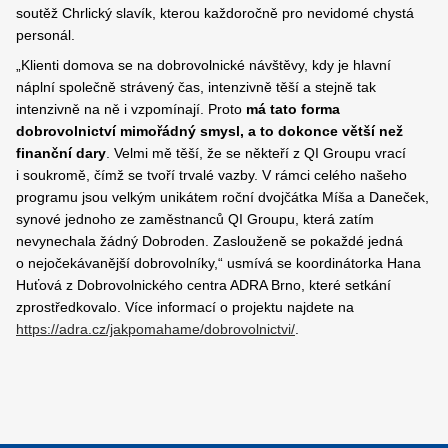
soutěž Chrlický slavík, kterou každoročně pro nevidomé chystá
personál.
„Klienti domova se na dobrovolnické návštěvy, kdy je hlavní
náplní společně strávený čas, intenzivně těší a stejně tak
intenzivně na ně i vzpomínají. Proto
má tato forma
dobrovolnictví mimořádný smysl, a to dokonce větší než
finanční dary
. Velmi mě těší, že se někteří z QI Groupu vrací
i soukromě, čímž se tvoří trvalé vazby. V rámci celého našeho
programu jsou velkým unikátem roční dvojčátka Míša a Daneček,
synové jednoho ze zaměstnanců QI Groupu, která zatím
nevynechala žádný Dobroden. Zaslouženě se pokaždé jedná
o nejočekávanější dobrovolníky,“ usmívá se koordinátorka Hana
Huťová z Dobrovolnického centra ADRA Brno, které setkání
zprostředkovalo. Více informací o projektu najdete na
https://adra.cz/jakpomahame/dobrovolnictvi/
.
Dobroden_QI-GROUP_děti
Dobroden_QI GROUP
Dobroden_QI GROUP_pomoc