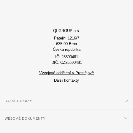
QI GROUP a.s.
Páteřní 1216/7
635 00 Brno
Česká republika
IČ: 25590481
DIČ: CZ25590481
Vývojové oddělení v Prostějově
Další kontakty
DALŠÍ ODKAZY
WEBOVÉ DOKUMENTY