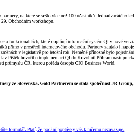
o partnery, na které se sešlo více než 100 účastníků. Jednadvacátého 
 na 29. Obchodním workshopu.
ce o funkcionalitách, které doplňují informační systém QI v nové verzi
íků přímo v prostředí internetového obchodu. Partnery zaujalo i napoj
změnách v legislativě pro letošní rok. Neméně přínosné bylo pojednán
Václav Pištěk hovořil o implementaci QI do Kovohutí Příbram nástupnická
lasti průmyslu ČR, kterou pořádá časopis CIO Business World.
ery ze Slovenska. Gold Partnerem se stala společnost JR Group, s. 
ňte formulář. Platí, že podání poptávky vás k ničemu nezavazuje.