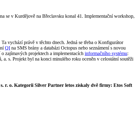
ledna se v Kurdějově na Břeclavsku konal 41. Implementační workshop,
. Ta vychází právě v těchto dnech. Jedná se třeba o Konfigurátor
ení
QI
na SMS brány a databázi Octopus nebo seznámení s novou
í o zajímavých projektech a implementacích
informačního systému
:
, a. s. Projekt byl na konci minulého roku oceněn v celostátní soutěži
r. o. Kategorii Silver Partner letos získaly dvě firmy:
Etos Soft