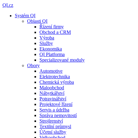
QI.cz
Systém QI
Oblasti QI
Řízení firmy
Obchod a CRM
Výroba
Služby
Ekonomika
QI Platforma
Specializované moduly
Obory
Automotive
Elektrotechnika
Chemická výroba
Maloobchod
Nábytkářství
Potravinářství
Projektové řízení
Servis a údržba
Správa nemovitostí
Strojírenství
Textilní průmysl
Účetní služby
Velkoobchod