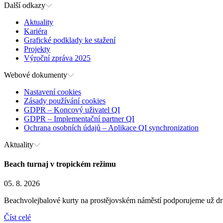
Další odkazy
Aktuality
Kariéra
Grafické podklady ke stažení
Projekty
Výroční zpráva 2025
Webové dokumenty
Nastavení cookies
Zásady používání cookies
GDPR – Koncový uživatel QI
GDPR – Implementační partner QI
Ochrana osobních údajů – Aplikace QI synchronization
Aktuality
Beach turnaj v tropickém režimu
05. 8. 2026
Beachvolejbalové kurty na prostějovském náměstí podporujeme už druh
Číst celé