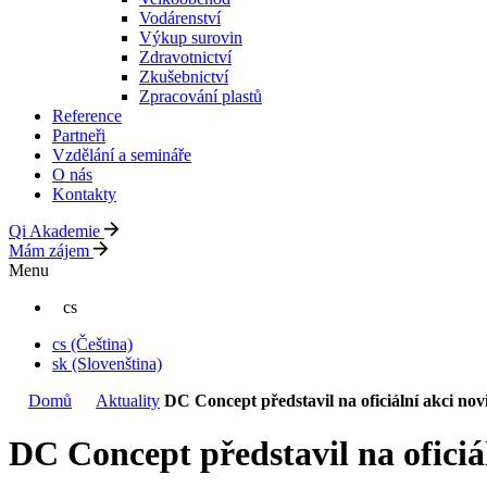
Vodárenství
Výkup surovin
Zdravotnictví
Zkušebnictví
Zpracování plastů
Reference
Partneři
Vzdělání a semináře
O nás
Kontakty
Qi Akademie
Mám zájem
Menu
cs
cs
(Čeština)
sk
(Slovenština)
Domů
Aktuality
DC Concept představil na oficiální akci nov
DC Concept představil na oficiá