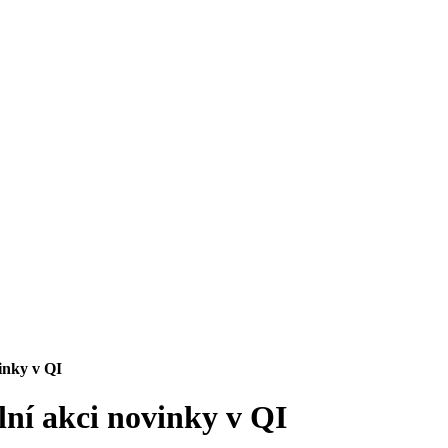
inky v QI
lní akci novinky v QI