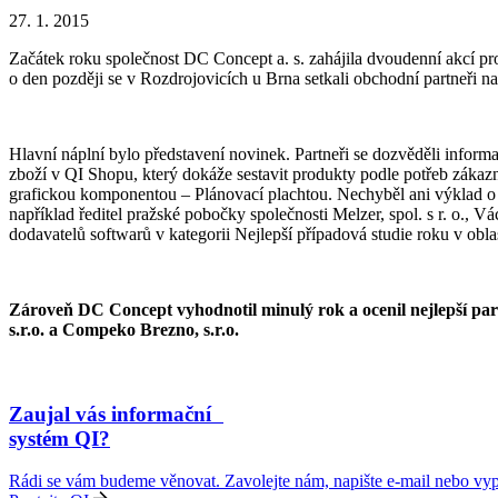
27. 1. 2015
Začátek roku společnost DC Concept a. s. zahájila dvoudenní akcí pr
o den později se v Rozdrojovicích u Brna setkali obchodní partneři
Hlavní náplní bylo představení novinek. Partneři se dozvěděli informa
zboží v QI Shopu, který dokáže sestavit produkty podle potřeb zákazn
grafickou komponentou – Plánovací plachtou. Nechyběl ani výklad o 
například ředitel pražské pobočky společnosti Melzer, spol. s r. o., 
dodavatelů softwarů v kategorii Nejlepší případová studie roku v ob
Zároveň DC Concept vyhodnotil minulý rok a ocenil nejlepší partn
s.r.o. a Compeko Brezno, s.r.o.
Zaujal vás informační
systém QI?
Rádi se vám budeme věnovat. Zavolejte nám, napište e-mail nebo vypl