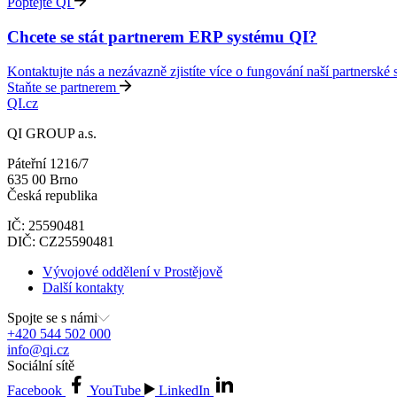
Poptejte QI
Chcete se stát partnerem ERP systému QI?
Kontaktujte nás a nezávazně zjistíte více o fungování naší partnerské s
Staňte se partnerem
QI.cz
QI GROUP a.s.
Páteřní 1216/7
635 00 Brno
Česká republika
IČ: 25590481
DIČ: CZ25590481
Vývojové oddělení v Prostějově
Další kontakty
Spojte se s námi
+420 544 502 000
info@qi.cz
Sociální sítě
Facebook
YouTube
LinkedIn