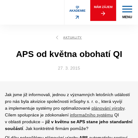
QI
MÁM ZÁJEM
AKADEMIE
MENU
AKTUALITY
APS od května obohatí QI
27. 3. 2015
Jak jsme již informovali, jednou z významných letošních událostí
pro nás byla akvizice společnosti inSophy s. r. o., která vyvíjí
a implementuje systémy pro optimalizované
plánování výroby
.
Cílem spolupráce je zdokonalení
informačního systému
QI
v oblasti produkce –
již v květnu se APS stane jeho standardní
součástí
. Jak konktrétně firmám pomůže?
QI díky pokročilému plánování výroby
APS
automaticky sestaví